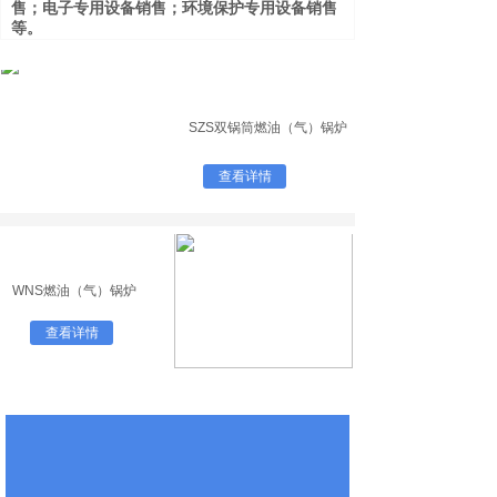
售；电子专用设备销售；环境保护专用设备销售
等
。
我公司遵循“以客户需求为中心，以质量求生
存，以改进为动力，以信誉求发展”的质量方
针，做精品暖世界。公司恪守“客户至上”的经营
理念，本着“良心做人，踏实做事”的企业宗旨，
为客户提供更环保、更安全、更节能、更耐用的
SZS双锅筒燃油（气）锅炉
产品。合理的价格，优势服务赢得了广大用户的
信任。质量是公司的生命，信誉是合作的基础，
查看详情
我们热诚欢新老朋友前来洽谈合作，携手共创、
互利共赢，为满足广大客户的需求而不懈努力！
WNS燃油（气）锅炉
查看详情