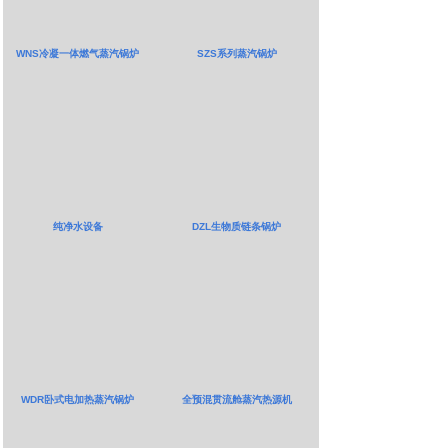
WNS冷凝一体燃气蒸汽锅炉
SZS系列蒸汽锅炉
纯净水设备
DZL生物质链条锅炉
WDR卧式电加热蒸汽锅炉
全预混贯流舱蒸汽热源机